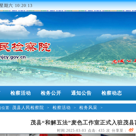
星期六 10:20:13
南
检察活动
检务公开
通知公告
检察动态
茂县人民检察院
检察活动
检务风采
位置:
>
>
>
茂县“和解五法”麦色工作室正式入驻茂县
时间:2025-03-03 点击:
435
次 分享至：