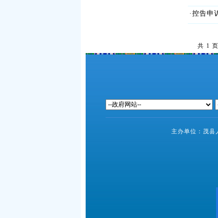
·控告申
共 1 
主办单位：茂县人