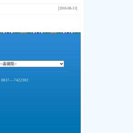
[2018-08-13]
--7422302