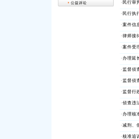
·民行审
公益诉讼
·民行执
·案件信
·律师接
·案件受
·办理延
·监督侦
·监督侦
·监督行
·侦查违
·办理核
·减刑、
·核准追