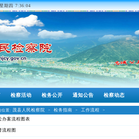
星期四 7:36:04
南
检察活动
检务公开
通知公告
检察动态
茂县人民检察院
检务指南
工作流程
位置:
>
>
>
讼办案流程图表
督流程图