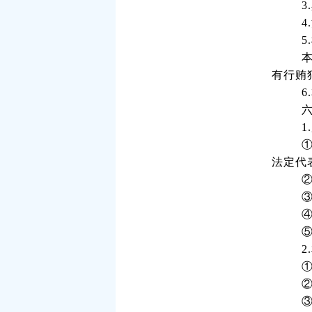
5
有行贿
1
法定代
2
①