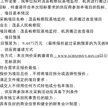
因工作需要，我单位拟对茂县检察院基地监控、机房进行搬迁
招标，特邀请符合本次招标要求的供应商参加本项目的投标
一、项目基本情况
1.采购项目名称：茂县检察院基地监控、机房搬迁改造项目
.业主：茂县人民检察院
3.项目概述：茂县检察院基地监控、机房搬迁改造项目
二、项目预算
项目预算为：
9.4475万元 （最终报价超过采购预算的为无
三、供应商邀请方式
公告方式：本次询价采购邀请在
：
www.scmxrmjcy.gov.cn
以公
四、竞标原则
.符合需求且报价最低；
2.报价为项目总价，不得将项目拆分或选择性报价；
3.满足文件规定的项目要求；
4.成交人不得用任何方式转包或分包本项目。
五、供应商参加本次采购活动应具备下列条件
1.具有独立承担民事责任的能力；
2.具有良好的商业信誉和健全的财务会计制度；