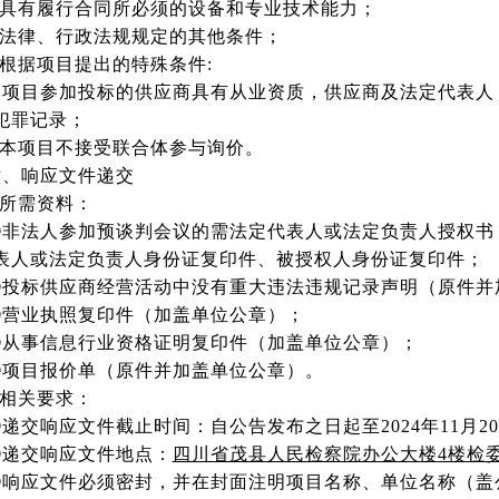
3.具有履行合同所必须的设备和专业技术能力；
4.法律、行政法规规定的其他条件；
.根据项目提出的特殊条件:
本项目参加投标的供应商具有从业资质，供应商及法定代表人
犯罪记录；
6.本项目不接受联合体参与询价。
六、响应文件递交
.所需资料：
①非法人参加预谈判会议的需法定代表人或法定负责人授权书
表人或法定负责人身份证复印件、被授权人身份证复印件；
②投标供应商经营活动中没有重大违法违规记录声明（原件并
③营业执照复印件（加盖单位公章）；
④从事信息行业资格证明复印件（加盖单位公章）；
⑤项目报价单（原件并加盖单位公章）。
.相关要求：
递交响应文件截止时间：自公告发布之日起至2024年11月20
②递交响应文件地点：
四川省茂县人民检察院办公大楼
4楼检
③响应文件必须密封，并在封面注明项目名称、单位名称（盖