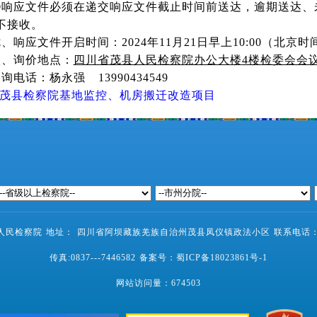
④响应文件必须在递交响应文件截止时间前送达，逾期送达、
不接收。
七、响应文件开启时间：
2024年11月21日早上10:00（
八、询价地点：
四川省茂县人民检察院办公大楼
4楼检委会会
咨询电话：杨永强
13990434549
茂县检察院基地监控、机房搬迁改造项目
民检察院 地址： 四川省阿坝藏族羌族自治州茂县凤仪镇政法小区 联系电话：0837-
传真:0837---7446582 备案号：
蜀ICP备18023861号-1
网站访问量：
674503