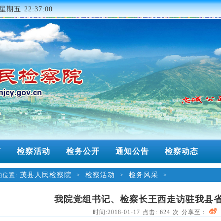
星期五 22:37:00
南
检察活动
检务公开
通知公告
检察动态
茂县人民检察院
检察活动
检务风采
位置:
>
>
>
我院党组书记、检察长王西走访驻我县
时间:2018-01-17 点击:
624
次 分享至：