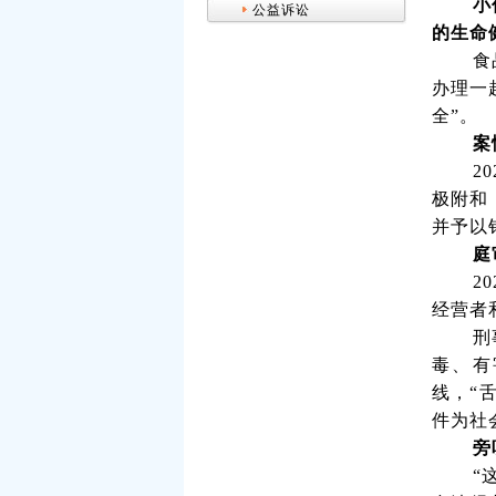
小
公益诉讼
的生命
食
办理一
全”。
案
20
极附和
并予以
庭
2
经营者
刑
毒、有
线，“
件为社
旁
“