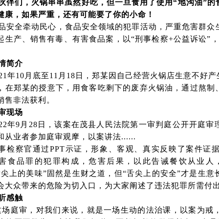
伙伴们，火锅串串虽然好吃，但一旦食用了使用“地沟油”的
健康，如果严重，还有可能要了你的小命！
品安全牵动民心，食品安全领域的犯罪活动，严重危害群众
起生产、销售有毒、有害食品案，以“刑事检察
+
公益诉讼”
情简介
21年
10
月底至
11
月
18
日，郑某因自己经营火锅店生意不好产
，在郑某的授意下，用食客吃剩下的废弃火锅油，通过熬制、
销售非法获利。
审现场
022年
9
月
28
日，该案在茂县人民法院第一审判庭公开开庭审
和从业者参加庭审观摩，以案讲法
......
事检察官通过
PPT
示证，形象、客观、真实反映了案件证
害食品罪的犯罪构成，危害后果，以此告诫餐饮从业人
舌尖上的美味”固然是生财之道，但“舌尖上的安全”才是生
会大众带来的危险为切入口，为大家阐述了违法犯罪所需付
听感触
这场庭审，对我们来说，就是一场生动的法治课，以案为戒