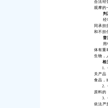
合法经
观摩的
判
经
同承担
和不担
普
用
体有重
生物，
相
1
关产品
食品，
2
原料的
3
依法严