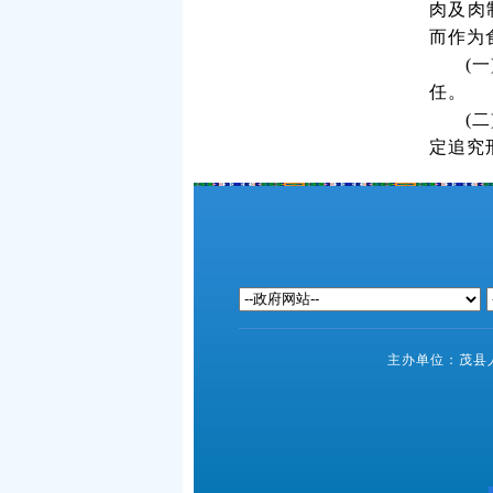
肉及肉
而作为
(一
任。
(二
定追究
主办单位：茂县人