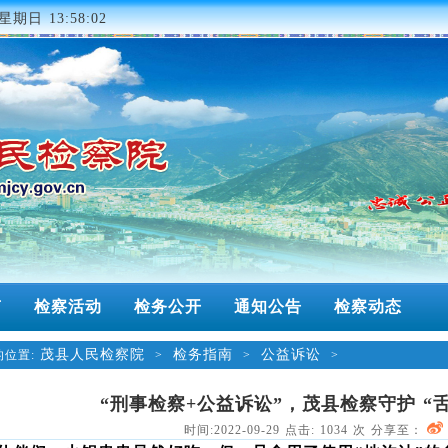
星期日 13:58:02
南
检察活动
检务公开
通知公告
检察动态
茂县人民检察院
检务指南
公益诉讼
位置:
>
>
>
“刑事检察+公益诉讼”，茂县检察守护 “
时间:2022-09-29 点击:
1034
次 分享至：