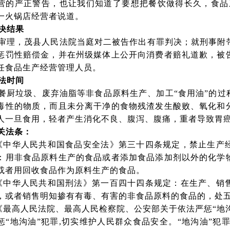
营的严正警告，也让我们知道了要想把餐饮做得长久，食品
一火锅店经营者说道。
决结果
审理，茂县人民法院当庭对二被告作出有罪判决；就刑事附
惩罚性赔偿金，并在州级媒体上公开向消费者赔礼道歉，被
任食品生产经营管理人员。
法时间
餐厨垃圾、废弃油脂等非食品原料生产、加工“食用油”的过
毒性的物质，而且未分离干净的食物残渣发生酸败、氧化和
人一旦食用，轻者产生消化不良、腹泻、腹痛，重者导致胃
关法条：
.《中华人民共和国食品安全法》第三十四条规定，禁止生产
：用非食品原料生产的食品或者添加食品添加剂以外的化学
或者用回收食品作为原料生产的食品。
.《中华人民共和国刑法》第一百四十四条规定：在生产、销
，或者销售明知掺有有毒、有害的非食品原料的食品的，处
.《最高人民法院、最高人民检察院、公安部关于依法严惩“地
惩“地沟油”犯罪
,
切实维护人民群众食品安全。“地沟油”犯