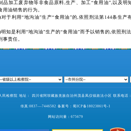
制品加工废弃物等非食品原料
,
生产、加工“食用油”
,
以及明
食用油销售的行为。
)
对于利用“地沟油”生产“食用油”的
,
依照刑法第
144
条生产
)
明知是利用“地沟油”生产的“食用油”而予以销售的
,
依照刑
刑事责任。
民检察院 地址： 四川省阿坝藏族羌族自治州茂县凤仪镇政法小区 联系电话：0837-
传真:0837---7446582 备案号：
蜀ICP备18023861号-1
网站访问量：
675679