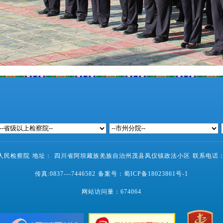
民检察院 地址： 四川省阿坝藏族羌族自治州茂县凤仪镇政法小区 联系电话：0837-
传真:0837---7446582 备案号：
蜀ICP备18023861号-1
网站访问量：
674064