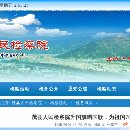
星期五 2:55:28
南
检察活动
检务公开
通知公告
检察动态
茂县人民检察院
检察活动
检务风采
位置:
>
>
>
茂县人民检察院升国旗唱国歌，为祖国7
时间:2019-11-29 点击:
480
次 分享至：