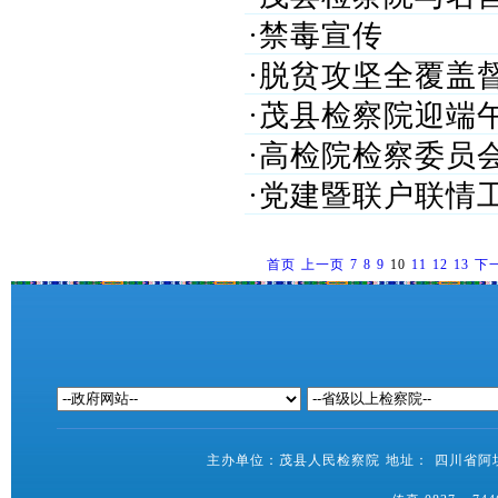
·禁毒宣传
·脱贫攻坚全覆盖
·茂县检察院迎端
·高检院检察委员
·党建暨联户联情
首页
上一页
7
8
9
10
11
12
13
下
主办单位：茂县人民检察院 地址： 四川省阿坝藏