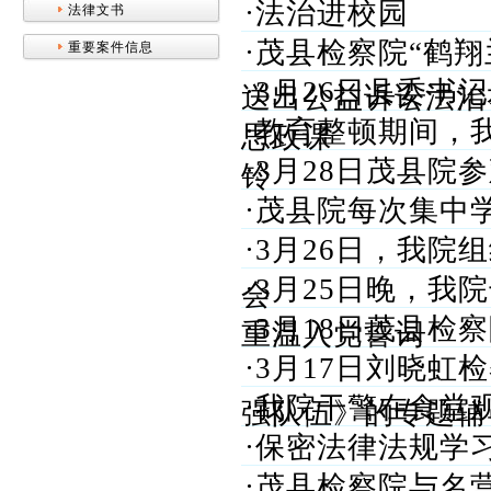
·法治进校园
法律文书
·茂县检察院“鹤
重要案件信息
·3月26日县委书
送出公益诉讼法治
·教育整顿期间，
思政课
·3月28日茂县院
铃
·茂县院每次集中
·3月26日，我
·3月25日晚，
会
·3月18日茂县
重温入党誓词
·3月17日刘晓
·我院干警在食堂
强队伍》的专题辅
·保密法律法规学
·茂县检察院与名